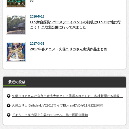
売
2016-5-15
LLS舞台探訪: バースデーイベントの前後はLLSロケ地に行
こう！ 貝取北公園に行って来ました
2017-3-31
2017年春アニメ・久保ユリカさん出演作品まとめ
最近の投稿
久保ユリカさんが奈良市観光大使として委嘱されました。各社新聞にも掲載。
久保ユリカ BirthdayLIVE2017ライブBlu-ray/DVDが11月22日発売
「ようこそ実力至上主義のラジオへ」第一回配信開始