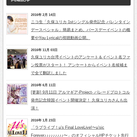
2016年 2月 14日
ニコ生「久保ユリカ 1stシングル発売記念 バレンタイン
デースペシャル」簡易まとめ。バースデーイベントの概
要やYou Lyricalの視聴動画公開。
2016年 11月 03日
久保ユリカ台湾イベントのアンケート＆イベント名ファ
ン投票がスタート！ アンケートからイベント名候補ま
で全て翻訳しました
2016年 6月 11日
[更新] 9月11日 アルマギア-Project- パレードプロトコル
発売記念韓国イベント開催決定！ 久保ユリカさんも出
演！
2016年 1月 23日
「ラブライブ！μ’s Final LoveLive!〜μ’sic
Forever♪♪♪♪♪♪♪♪♪〜」のオフィシャルHPチケット先行