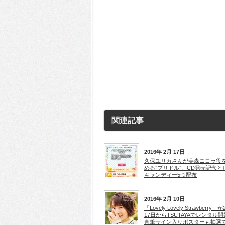
関連記事
2016年 2月 17日
久保ユリカさんが美森ニコラ役
める”プリドル”、CD発売記念と
キャンディー5つ配布
2016年 2月 10日
「Lovely Lovely Strawberry」
17日からTSUTAYAでレンタル
直筆サイン入りポスターも抽選