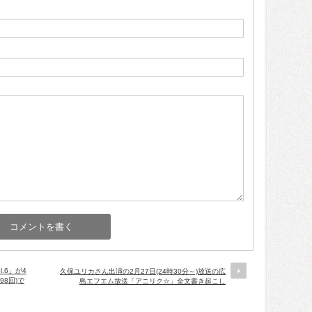
.6」が4
久保ユリカさん出演の2月27日(24時30分～)放送の広
98回)で
島エフエム放送「アニリク☆」全文書き起こし