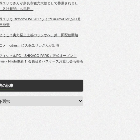
保ユリカさんが奈良市観光大使として委嘱されまし
。各社新聞にも掲載。
ユリカ BirthdayLIVE2017ライブBlu-ray/DVDが11月
2日発売
ようこそ実力至上主義のラジオへ」第一回配信開始
ニメ「citrus」に久保ユリカさんが出演
フィシャルFC「SHiKACO PARK」正式オープン！
ovie・Photo更新！ 会員証＆パスケースお渡し会も発表
去の記事