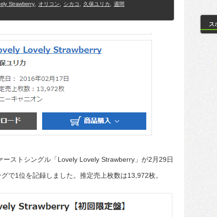
ely Strawberry
,
オリコン
,
シカコ
,
久保ユリカ
,
週間
ス
ングル「Lovely Lovely Strawberry」が2月29日
グで1位を記録しました。推定売上枚数は13,972枚。