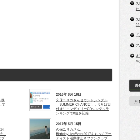
久
た
久保
2
「
ア
オ
M
過
2016年 8月 18日
を務
久保ユリカさんセカンドシングル
して
「SUMMER CHANCE!!」、8月17日
付オリコンデイリーCDシングルラ
ンキングで8位を記録
2017年 5月 15日
が2月
久保ユリカさん、
開始。
BirthdayLiveEvent2017をもってアー
でプ
ティスト活動休止＆ファンクラブ