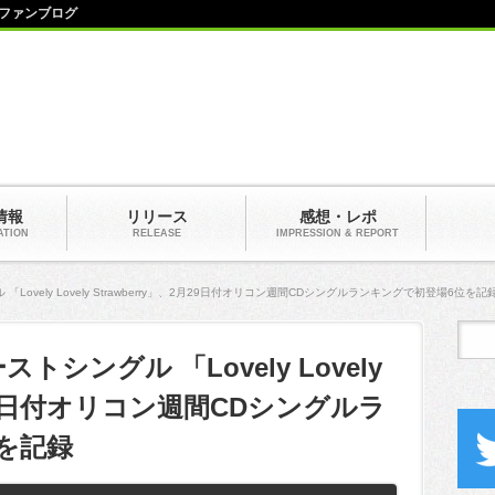
ファンブログ
情報
リリース
感想・レポ
ATION
RELEASE
IMPRESSION & REPORT
ovely Lovely Strawberry」、2月29日付オリコン週間CDシングルランキングで初登場6位を記
シングル 「Lovely Lovely
2月29日付オリコン週間CDシングルラ
を記録