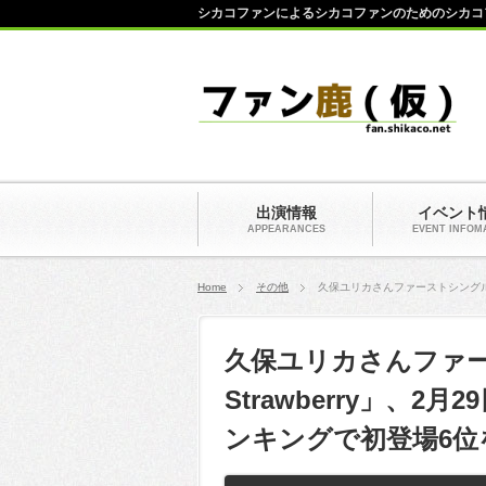
シカコファンによるシカコファンのためのシカコ
出演情報
イベント
APPEARANCES
EVENT INFOM
Home
その他
久保ユリカさんファーストシングル 「L
久保ユリカさんファースト
Strawberry」、
ンキングで初登場6位