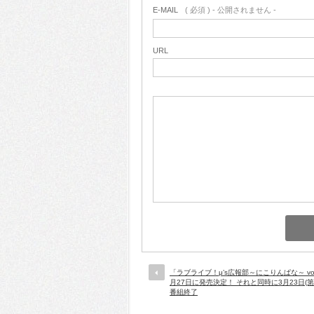
E-MAIL
( 必須 ) - 公開されません -
URL
「ラブライブ！μ’s広報部～にこりんぱな～ vol
月27日に発売決定！ それと同時に3月23日(第
番組終了