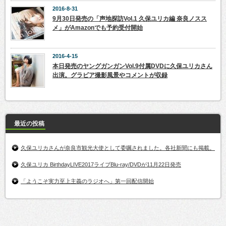
2016-8-31
9月30日発売の「声地探訪Vol.1 久保ユリカ編 奈良ノスス
メ」がAmazonでも予約受付開始
2016-4-15
本日発売のヤングガンガンVol.9付属DVDに久保ユリカさん
出演。グラビア撮影風景やコメントが収録
最近の投稿
久保ユリカさんが奈良市観光大使として委嘱されました。各社新聞にも掲載。
久保ユリカ BirthdayLIVE2017ライブBlu-ray/DVDが11月22日発売
「ようこそ実力至上主義のラジオへ」第一回配信開始