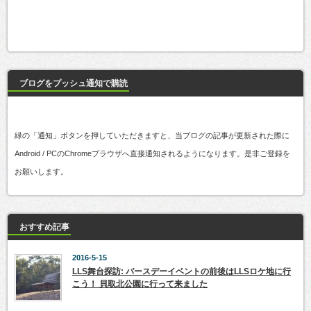
ブログをプッシュ通知で購読
緑の「通知」ボタンを押していただきますと、当ブログの記事が更新された際に
Android / PCのChromeブラウザへ直接通知されるようになります。是非ご登録を
お願いします。
おすすめ記事
2016-5-15
LLS舞台探訪: バースデーイベントの前後はLLSロケ地に行
こう！ 貝取北公園に行って来ました