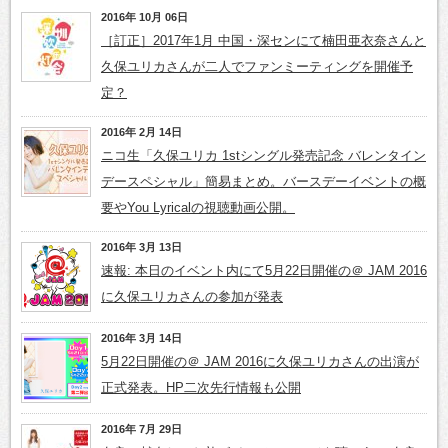
2016年 10月 06日
［訂正］2017年1月 中国・深センにて楠田亜衣奈さんと
久保ユリカさんが二人でファンミーティングを開催予
定？
2016年 2月 14日
ニコ生「久保ユリカ 1stシングル発売記念 バレンタイン
デースペシャル」簡易まとめ。バースデーイベントの概
要やYou Lyricalの視聴動画公開。
2016年 3月 13日
速報: 本日のイベント内にて5月22日開催の＠ JAM 2016
に久保ユリカさんの参加が発表
2016年 3月 14日
5月22日開催の＠ JAM 2016に久保ユリカさんの出演が
正式発表。HP二次先行情報も公開
2016年 7月 29日