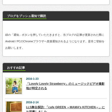
ブログをプッシュ通知で購読
緑の「通知」ボタンを押していただきますと、当ブログの記事が更新された際に
Android / PCのChromeブラウザへ直接通知されるようになります。是非ご登録を
お願いします。
おすすめ記事
2016-1-23
「Lovely Lovely Strawberry」のミュージックビデオ撮影
地が特定される
2016-2-14
LLS舞台探訪: 「cafe GREEN ～MAMA’s KITCHEN～」に
お邪魔しました