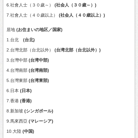
6.社會人士（３０歲～）
(社会人（３０歳～）)
7.社會人士（４０歲以上）
(社会人（４０歳以上）)
居地
(お住まいの地区／国家)
1.台北
(台北)
2.台灣北部（台北以外）
(台湾北部（台北以外）)
3.台灣中部
(台湾中部)
4.台灣南部
(台湾南部)
5.台灣東部
(台湾東部)
6.日本
(日本)
7.香港
(香港)
8.新加坡
(シンガポール)
9.馬來西亞
(マレーシア)
10.大陸
(中国)