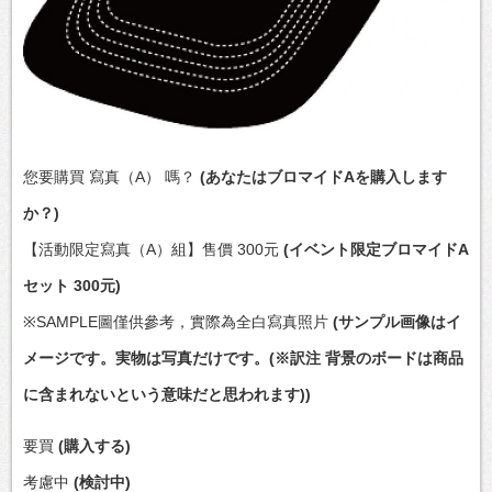
您要購買 寫真（A） 嗎？
(あなたはブロマイドAを購入します
か？)
【活動限定寫真（A）組】售價 300元
(イベント限定ブロマイドA
セット 300元)
※SAMPLE圖僅供參考，實際為全白寫真照片
(サンプル画像はイ
メージです。実物は写真だけです。(※訳注 背景のボードは商品
に含まれないという意味だと思われます))
要買
(購入する)
考慮中
(検討中)