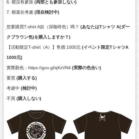
6. 都沒有參加
(両部とも参加しない)
7. 都還在考慮
(現在検討中)
您要購買T-shirt A款（深咖啡色）嗎？
(あなたはTシャツ A(ダー
クブラウン色)を購入しますか？)
【活動限定T-shirt（A）】售價 1000元
(イベント限定TシャツA
1000元)
實際顏色：https://goo.gl/qKzVN4
(実際の色合い)
要買
(購入する)
考慮中
(検討中)
不買
(購入しない)