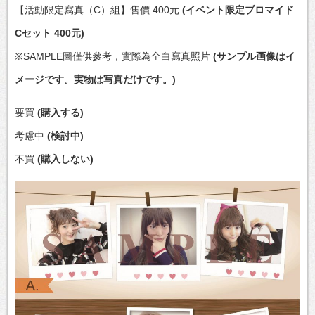
【活動限定寫真（C）組】售價 400元
(イベント限定ブロマイド
Cセット 400元)
※SAMPLE圖僅供參考，實際為全白寫真照片
(サンプル画像はイ
メージです。実物は写真だけです。)
要買
(購入する)
考慮中
(検討中)
不買
(購入しない)