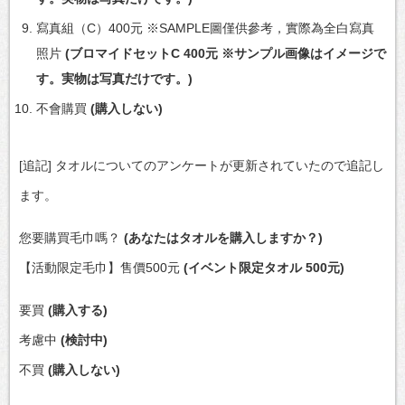
寫真組（C）400元 ※SAMPLE圖僅供參考，實際為全白寫真
照片
(ブロマイドセットC 400元 ※サンプル画像はイメージで
す。実物は写真だけです。)
不會購買
(購入しない)
[追記] タオルについてのアンケートが更新されていたので追記し
ます。
您要購買毛巾嗎？
(あなたはタオルを購入しますか？)
【活動限定毛巾】售價500元
(イベント限定タオル 500元)
要買
(購入する)
考慮中
(検討中)
不買
(購入しない)