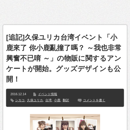
[追記]久保ユリカ台湾イベント「小
鹿來了 你小鹿亂撞了嗎？ ～我也非常
興奮不已唷 ～」の物販に関するアン
ケートが開始。グッズデザインも公
開！
2016.12.14
イベント情報
シカコ
,
久保ユリカ
,
台湾
,
小鹿
,
翻訳
コメントを書く