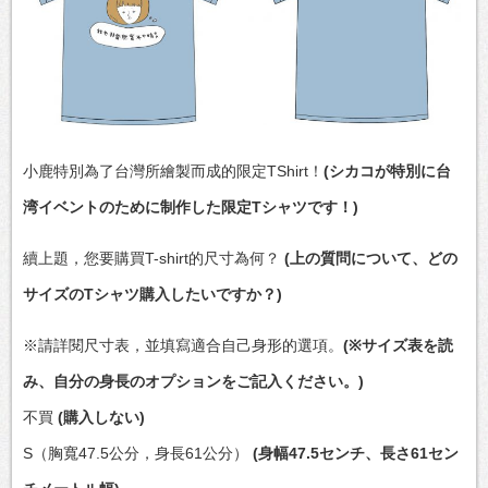
小鹿特別為了台灣所繪製而成的限定TShirt！
(シカコが特別に台
湾イベントのために制作した限定Tシャツです！)
續上題，您要購買T-shirt的尺寸為何？
(上の質問について、どの
サイズのTシャツ購入したいですか？)
※請詳閱尺寸表，並填寫適合自己身形的選項。
(※サイズ表を読
み、自分の身長のオプションをご記入ください。)
不買
(購入しない)
S（胸寬47.5公分，身長61公分）
(身幅47.5センチ、長さ61セン