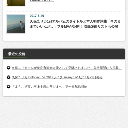
2017-3-26
久保ユリカ1stアルバムのタイトルと本人初作詞曲「そのま
までいいんだよ」フルMVが公開！ 収録楽曲リストも公開
最近の投稿
久保ユリカさんが奈良市観光大使として委嘱されました。各社新聞にも掲載。
久保ユリカ BirthdayLIVE2017ライブBlu-ray/DVDが11月22日発売
「ようこそ実力至上主義のラジオへ」第一回配信開始