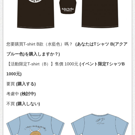
您要購買T-shirt B款（水藍色）嗎？
(あなたはTシャツ B(アクア
ブルー色)を購入しますか？)
【活動限定T-shirt（B）】售價 1000元
(イベント限定TシャツB
1000元)
要買
(購入する)
考慮中
(検討中)
不買
(購入しない)