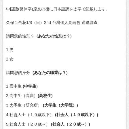
中国語(繁体字)原文の後に日本語訳を太字で記載します。
久保百合花1/8（日）2nd 台灣個人見面會 週邊調查
請問您的性別？
(あなたの性別は？)
1.男
2.女
請問您的身分
(あなたの職業は？)
1.國中生
(中学生)
2.高中生（高職）
(高校生)
3.大學生（研究所）
(大学生（大学院）)
4.社會人士（１９歲以下）
(社会人（１９歳以下）)
5.社會人士（２０歲～）
(社会人（２０歳～）)