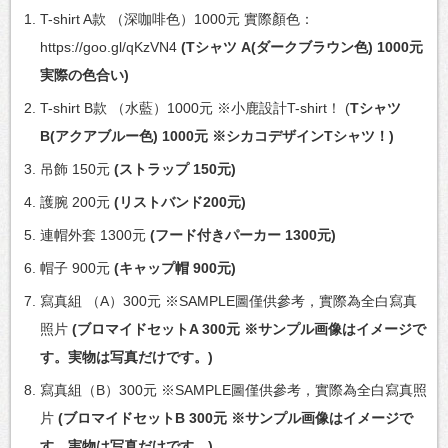
T-shirt A款 （深咖啡色）1000元 實際顏色：
https://goo.gl/qKzVN4
(Tシャツ A(ダークブラウン色) 1000元
実際の色合い)
T-shirt B款 （水藍）1000元 ※小鹿設計T-shirt！ (
Tシャツ
B(アクアブルー色) 1000元 ※シカコデザインTシャツ！)
吊飾 150元
(ストラップ 150元)
護腕 200元
(リストバンド200元)
連帽外套 1300元
(フード付きパーカー 1300元)
帽子 900元
(キャップ帽 900元)
寫真組 （A）300元 ※SAMPLE圖僅供參考，實際為全白寫真
照片
(ブロマイドセットA 300元 ※サンプル画像はイメージで
す。実物は写真だけです。)
寫真組（B）300元 ※SAMPLE圖僅供參考，實際為全白寫真照
片
(ブロマイドセットB 300元 ※サンプル画像はイメージで
す。実物は写真だけです。)