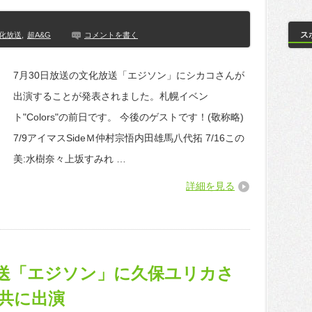
ス
化放送
,
超A&G
コメントを書く
7月30日放送の文化放送「エジソン」にシカコさんが
出演することが発表されました。札幌イベン
ト"Colors"の前日です。 今後のゲストです！(敬称略)
7/9アイマスSideＭ仲村宗悟内田雄馬八代拓 7/16この
美:水樹奈々上坂すみれ …
詳細を見る
放送「エジソン」に久保ユリカさ
共に出演