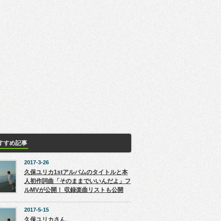
すすめ記事
2017-3-26
久保ユリカ1stアルバムのタイトルと本
人初作詞曲「そのままでいいんだよ」フ
ルMVが公開！ 収録楽曲リストも公開
2017-5-15
久保ユリカさん、