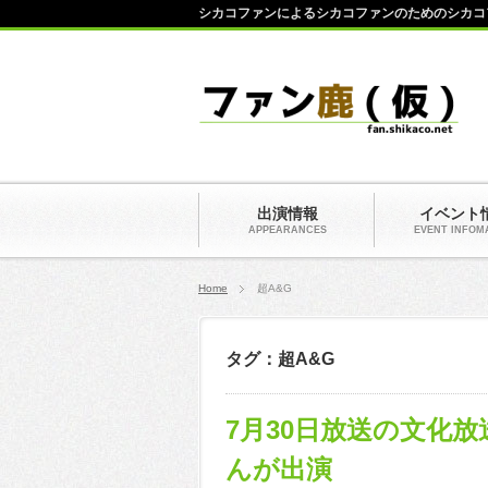
シカコファンによるシカコファンのためのシカコ
出演情報
イベント
APPEARANCES
EVENT INFOM
Home
超A&G
タグ：超A&G
7月30日放送の文化
んが出演