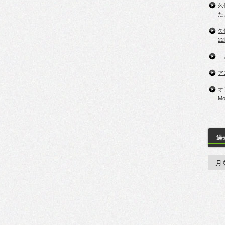
久
た
久保
2
「
ア
オ
M
過