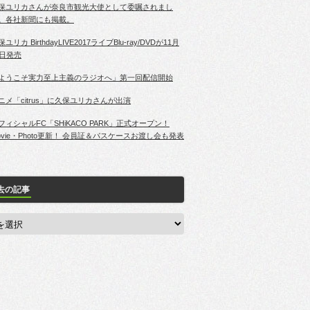
保ユリカさんが奈良市観光大使として委嘱されまし
。各社新聞にも掲載。
ユリカ BirthdayLIVE2017ライブBlu-ray/DVDが11月
2日発売
ようこそ実力至上主義のラジオへ」第一回配信開始
ニメ「citrus」に久保ユリカさんが出演
フィシャルFC「SHiKACO PARK」正式オープン！
ovie・Photo更新！ 会員証＆パスケースお渡し会も発表
去の記事