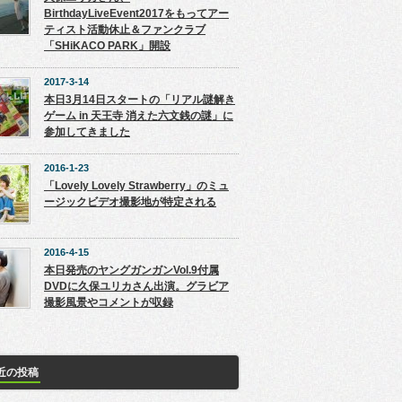
BirthdayLiveEvent2017をもってアー
ティスト活動休止＆ファンクラブ
「SHiKACO PARK」開設
2017-3-14
本日3月14日スタートの「リアル謎解き
ゲーム in 天王寺 消えた六文銭の謎」に
参加してきました
2016-1-23
「Lovely Lovely Strawberry」のミュ
ージックビデオ撮影地が特定される
2016-4-15
本日発売のヤングガンガンVol.9付属
DVDに久保ユリカさん出演。グラビア
撮影風景やコメントが収録
近の投稿