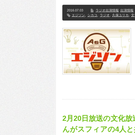
2016.07.03
ラジオ出演情報
出演情報
エジソン
,
シカコ
,
ラジオ
,
久保ユリカ
,
文
2月20日放送の文化
んがスフィアの4人と