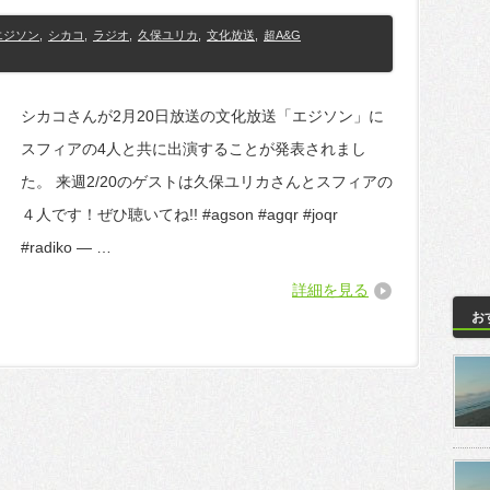
エジソン
,
シカコ
,
ラジオ
,
久保ユリカ
,
文化放送
,
超A&G
シカコさんが2月20日放送の文化放送「エジソン」に
スフィアの4人と共に出演することが発表されまし
た。 来週2/20のゲストは久保ユリカさんとスフィアの
４人です！ぜひ聴いてね!! #agson #agqr #joqr
#radiko — …
詳細を見る
お