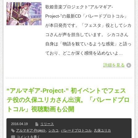
歌姫音楽プロジェクト“アルマギア-
Project-”の最新CD「パレードプロトコル」
が本日発売です。「フェスタ」役としてシカ
コさんが声を担当しています。 シカコさん
自身は「物語を観ているような感覚」と語っ
ており、どこか深く感情を込めないよ…
詳細を見る
“アルマギア-Project-” 初イベントでフェス
テ役の久保ユリカさん出演。「パレードプロ
トコル」視聴動画も公開
2016.04.19
リリース
アルマギア-Project-
,
シカコ
,
パレードプロトコル
,
久保ユリカ
コメントを書く