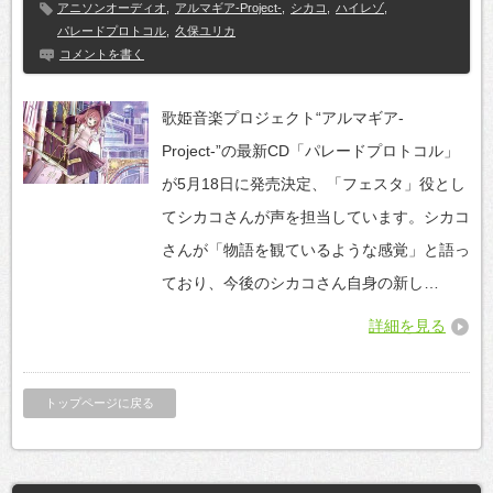
アニソンオーディオ
,
アルマギア-Project-
,
シカコ
,
ハイレゾ
,
パレードプロトコル
,
久保ユリカ
コメントを書く
歌姫音楽プロジェクト“アルマギア-
Project-”の最新CD「パレードプロトコル」
が5月18日に発売決定、「フェスタ」役とし
てシカコさんが声を担当しています。シカコ
さんが「物語を観ているような感覚」と語っ
ており、今後のシカコさん自身の新し…
詳細を見る
トップページに戻る