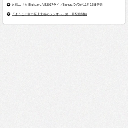
久保ユリカ BirthdayLIVE2017ライブBlu-ray/DVDが11月22日発売
「ようこそ実力至上主義のラジオへ」第一回配信開始