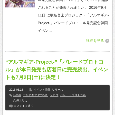
されることが発表されました。 2016年9月
11日 に歌姫音楽プロジェクト「アルマギア-
Project-」パレードプロトコル発売記念韓国
イベン…
詳細を見る
“アルマギア-Project-”「パレードプロトコ
ル」が本日発売も店着日に完売続出。イベン
トも7月2日(土)に決定！
2016.05.18
イベント情報
リリース
Reom
,
アルマギア-Project-
,
シカコ
,
パレードプロトコル
,
久保ユリカ
コメントを書く