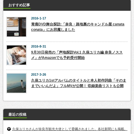
おすすめ記事
2016-1-17
胃痛DVD舞台探訪:「奈良・路地裏のキャンドル屋 canata
conata」にお邪魔しました
2016-8-31
9月30日発売の「声地探訪Vol.1 久保ユリカ編 奈良ノスス
メ」がAmazonでも予約受付開始
2017-3-26
久保ユリカ1stアルバムのタイトルと本人初作詞曲「そのま
までいいんだよ」フルMVが公開！ 収録楽曲リストも公開
最近の投稿
久保ユリカさんが奈良市観光大使として委嘱されました。各社新聞にも掲載。