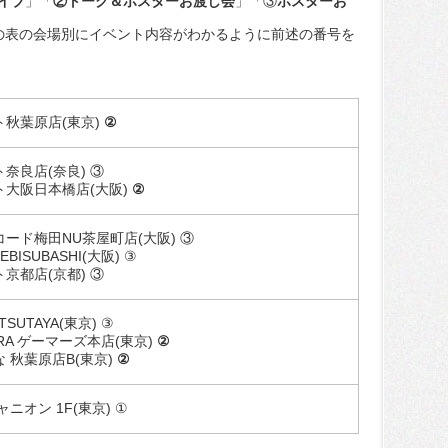
イブ
」「
②トーク＆ポスターお渡し会
」「③
ポスターお
の表の会場別にイベント内容がわかるように前述の番号を
ト秋葉原店(東京)
②
奈良店(奈良) ③
ト大阪日本橋店(大阪)
②
ード梅田NU茶屋町店(大阪) ③
 EBISUBASHI(大阪) ③
京都店(京都) ③
 TSUTAYA(東京) ③
ARA ゲーマーズ本店(東京)
②
 秋葉原店B(東京)
②
ニオン 1F(東京) ①