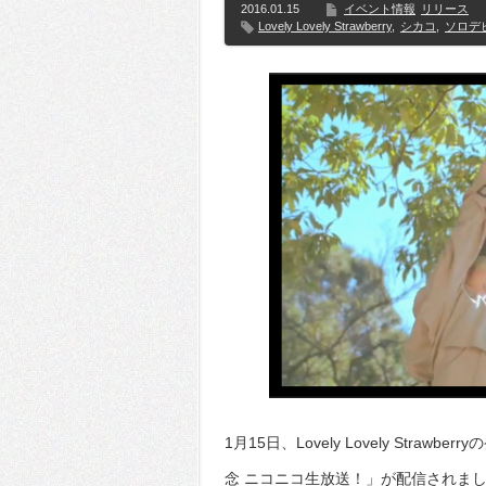
2016.01.15
イベント情報
リリース
Lovely Lovely Strawberry
,
シカコ
,
ソロデ
1月15日、Lovely Lovely Str
念 ニコニコ生放送！」が配信されまし