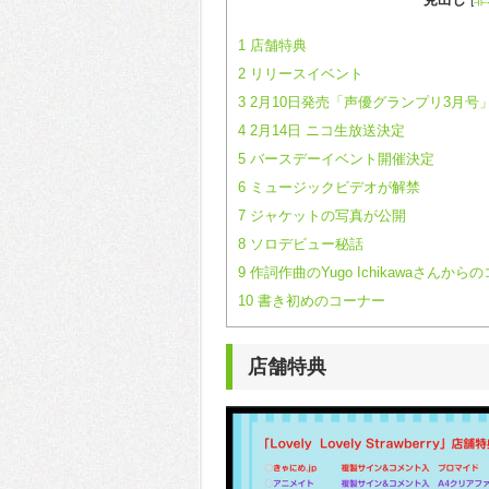
[
非
1
店舗特典
2
リリースイベント
3
2月10日発売「声優グランプリ3月号
4
2月14日 ニコ生放送決定
5
バースデーイベント開催決定
6
ミュージックビデオが解禁
7
ジャケットの写真が公開
8
ソロデビュー秘話
9
作詞作曲のYugo Ichikawaさんから
10
書き初めのコーナー
店舗特典