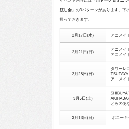
イベント内容には「
①トーク＆ミニラ
渡し会
」の3パターンがあります。下
振っておきます。
2月17日(水)
アニメイ
アニメイト
2月21日(日)
アニメイ
タワーレコ
2月28日(日)
TSUTAYA
アニメイト
SHIBUYA
3月5日(土)
AKIHAB
とらのあな
3月13日(日)
ポニーキャ