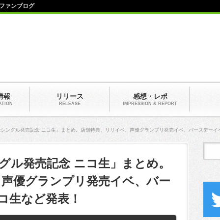
ファンブログ
情報
リリース
感想・レポ
ATION
RELEASE
IMPRESSION & REPORT
stシングル発売記念 ニコ生」まとめ。店舗特典、リリイベ、声優グランプリ発売イベ、バースデーイ
ングル発売記念 ニコ生」まとめ。
、声優グランプリ発売イベ、バー
コ生など発表！