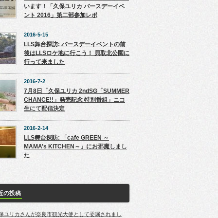
います！「久保ユリカ バースデーイベ
ント 2016」第二部参加レポ
2016-5-15
LLS舞台探訪: バースデーイベントの前
後はLLSロケ地に行こう！ 貝取北公園に
行って来ました
2016-7-2
7月8日「久保ユリカ 2ndSG「SUMMER
CHANCE!!」発売記念 特別番組」ニコ
生にて配信決定
2016-2-14
LLS舞台探訪: 「cafe GREEN ～
MAMA’s KITCHEN～」にお邪魔しまし
た
近の投稿
保ユリカさんが奈良市観光大使として委嘱されまし