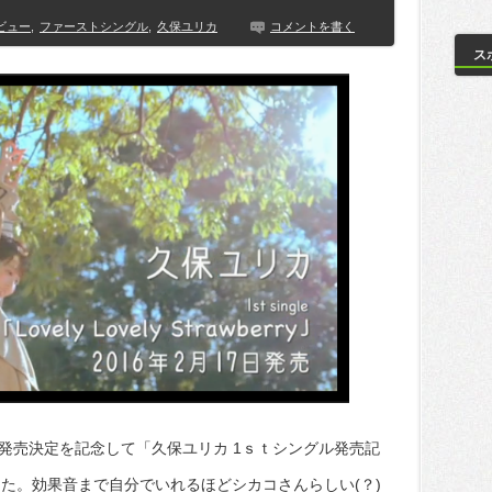
ビュー
,
ファーストシングル
,
久保ユリカ
コメントを書く
ス
awberryの発売決定を記念して「久保ユリカ 1ｓｔシングル発売記
た。効果音まで自分でいれるほどシカコさんらしい(？)