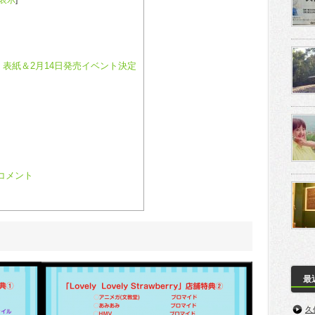
表示
]
」表紙＆2月14日発売イベント決定
のコメント
最
久