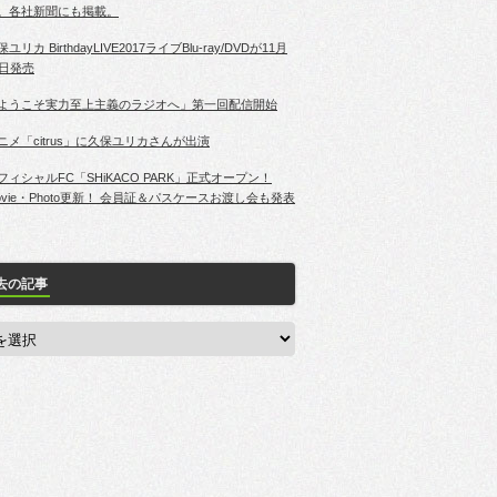
。各社新聞にも掲載。
ユリカ BirthdayLIVE2017ライブBlu-ray/DVDが11月
2日発売
ようこそ実力至上主義のラジオへ」第一回配信開始
ニメ「citrus」に久保ユリカさんが出演
フィシャルFC「SHiKACO PARK」正式オープン！
ovie・Photo更新！ 会員証＆パスケースお渡し会も発表
去の記事