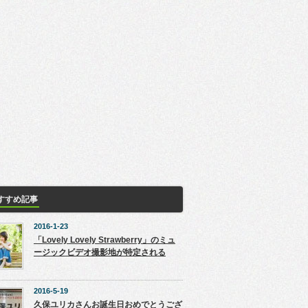
すすめ記事
2016-1-23
「Lovely Lovely Strawberry」のミュ
ージックビデオ撮影地が特定される
2016-5-19
久保ユリカさんお誕生日おめでとうござ