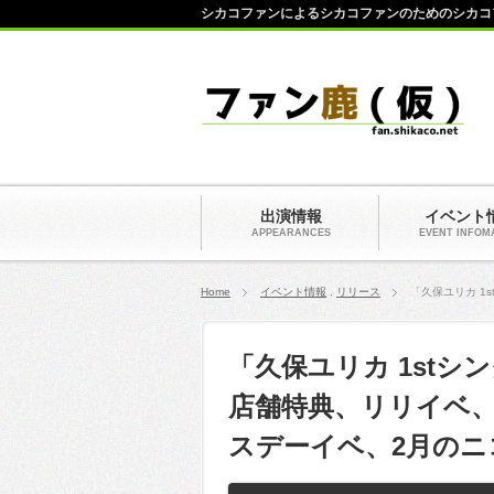
シカコファンによるシカコファンのためのシカコ
出演情報
イベント
APPEARANCES
EVENT INFOM
Home
イベント情報
,
リリース
「久保ユリカ 1
「久保ユリカ 1stシ
店舗特典、リリイベ
スデーイベ、2月のニ