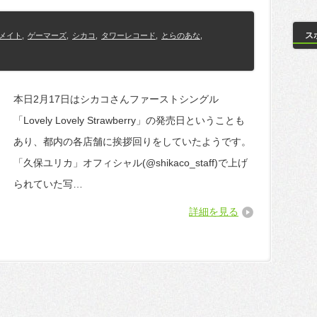
ス
メイト
,
ゲーマーズ
,
シカコ
,
タワーレコード
,
とらのあな
,
本日2月17日はシカコさんファーストシングル
「Lovely Lovely Strawberry」の発売日ということも
あり、都内の各店舗に挨拶回りをしていたようです。
「久保ユリカ」オフィシャル(@shikaco_staff)で上げ
られていた写…
詳細を見る