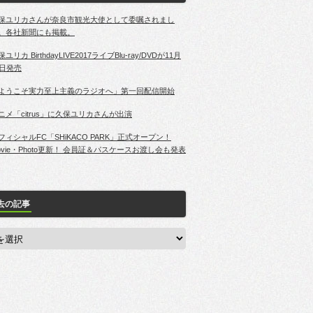
保ユリカさんが奈良市観光大使として委嘱されまし
。各社新聞にも掲載。
ユリカ BirthdayLIVE2017ライブBlu-ray/DVDが11月
2日発売
ようこそ実力至上主義のラジオへ」第一回配信開始
ニメ「citrus」に久保ユリカさんが出演
フィシャルFC「SHiKACO PARK」正式オープン！
ovie・Photo更新！ 会員証＆パスケースお渡し会も発表
去の記事