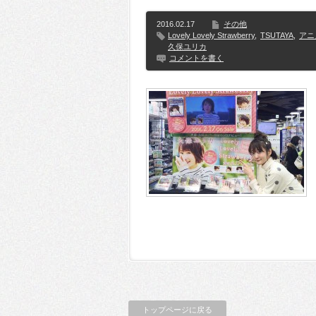
2016.02.17
その他
Lovely Lovely Strawberry
,
TSUTAYA
,
アニ
久保ユリカ
コメントを書く
トップページに戻る