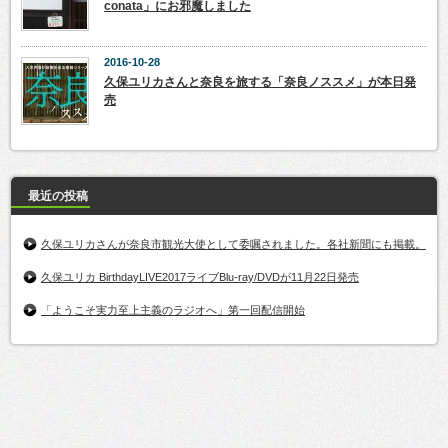
conata」にお邪魔しました
2016-10-28
久保ユリカさんと奈良を旅する「奈良ノススメ」が本日発
売
最近の投稿
久保ユリカさんが奈良市観光大使として委嘱されました。各社新聞にも掲載。
久保ユリカ BirthdayLIVE2017ライブBlu-ray/DVDが11月22日発売
「ようこそ実力至上主義のラジオへ」第一回配信開始