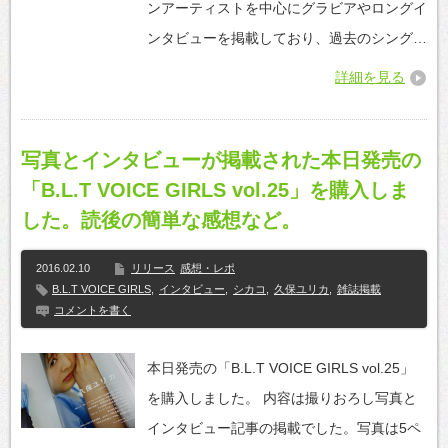
ンアーティストを中心にグラビアやロングイ
ンタビューを掲載しており、過去のシング…
詳細を見る
写真とインタビューが掲載された本日発売の
「B.L.T VOICE GIRLS vol.25」を購入しま
した。読後の簡単な感想など。
2016.02.10
リリース
感想・レポ
B.L.T VOICE GIRLS
,
インタビュー
,
シカコ
,
久保ユリカ
,
雑誌掲載
コメントを書く
本日発売の「B.L.T VOICE GIRLS vol.25」
を購入しました。 内容は撮りおろし写真と
インタビュー記事の掲載でした。写真は5ペ