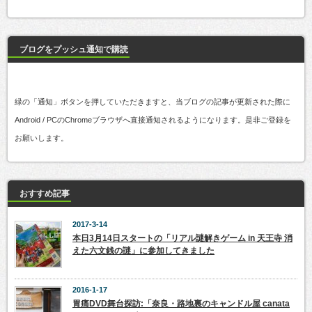
ブログをプッシュ通知で購読
緑の「通知」ボタンを押していただきますと、当ブログの記事が更新された際に
Android / PCのChromeブラウザへ直接通知されるようになります。是非ご登録を
お願いします。
おすすめ記事
2017-3-14
本日3月14日スタートの「リアル謎解きゲーム in 天王寺 消
えた六文銭の謎」に参加してきました
2016-1-17
胃痛DVD舞台探訪:「奈良・路地裏のキャンドル屋 canata