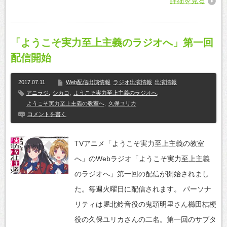
詳細を見る
「ようこそ実力至上主義のラジオへ」第一回
配信開始
2017.07.11
Web配信出演情報
ラジオ出演情報
出演情報
アニラジ
,
シカコ
,
ようこそ実力至上主義のラジオへ
,
ようこそ実力至上主義の教室へ
,
久保ユリカ
コメントを書く
TVアニメ「ようこそ実力至上主義の教室
へ」のWebラジオ「ようこそ実力至上主義
のラジオへ」第一回の配信が開始されまし
た。毎週火曜日に配信されます。 パーソナ
リティは堀北鈴音役の鬼頭明里さん櫛田桔梗
役の久保ユリカさんの二名。第一回のサブタ