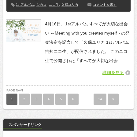
1stアルバム
,
シカコ
,
ニコ生
,
久保ユリカ
コメントを書く
4月16日、1stアルバム すべてが大切な出会
い ～Meeting with you creates myself～の発
売決定を記念して「久保ユリカ 1stアルバム
告知ニコ生」が配信されました。 このニコ
生で公開された「すべてが大切な出会…
詳細を見る
PAGE NAVI
1
2
3
4
5
6
…
14
»
スポンサードリンク