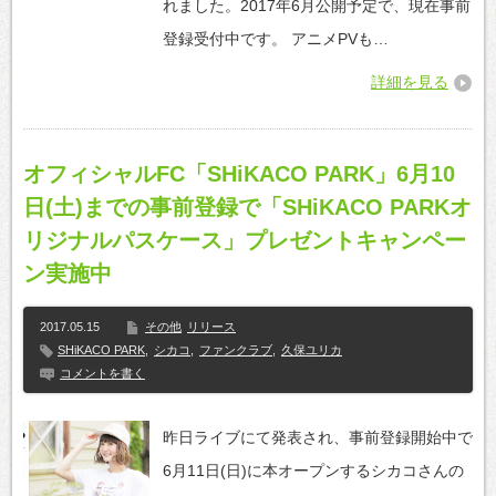
れました。2017年6月公開予定で、現在事前
登録受付中です。 アニメPVも…
詳細を見る
オフィシャルFC「SHiKACO PARK」6月10
日(土)までの事前登録で「SHiKACO PARKオ
リジナルパスケース」プレゼントキャンペー
ン実施中
2017.05.15
その他
リリース
SHiKACO PARK
,
シカコ
,
ファンクラブ
,
久保ユリカ
コメントを書く
昨日ライブにて発表され、事前登録開始中で
6月11日(日)に本オープンするシカコさんの