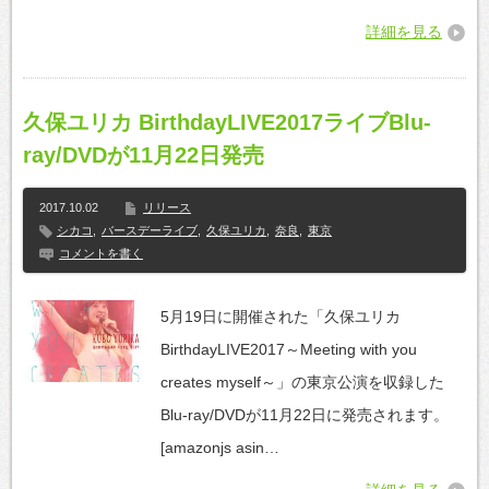
詳細を見る
久保ユリカ BirthdayLIVE2017ライブBlu-
ray/DVDが11月22日発売
2017.10.02
リリース
シカコ
,
バースデーライブ
,
久保ユリカ
,
奈良
,
東京
コメントを書く
5月19日に開催された「久保ユリカ
BirthdayLIVE2017～Meeting with you
creates myself～」の東京公演を収録した
Blu-ray/DVDが11月22日に発売されます。
[amazonjs asin…