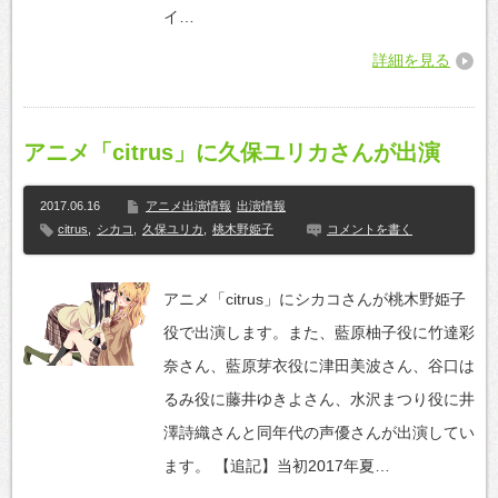
イ…
詳細を見る
アニメ「citrus」に久保ユリカさんが出演
2017.06.16
アニメ出演情報
出演情報
citrus
,
シカコ
,
久保ユリカ
,
桃木野姫子
コメントを書く
アニメ「citrus」にシカコさんが桃木野姫子
役で出演します。また、藍原柚子役に竹達彩
奈さん、藍原芽衣役に津田美波さん、谷口は
るみ役に藤井ゆきよさん、水沢まつり役に井
澤詩織さんと同年代の声優さんが出演してい
ます。 【追記】当初2017年夏…