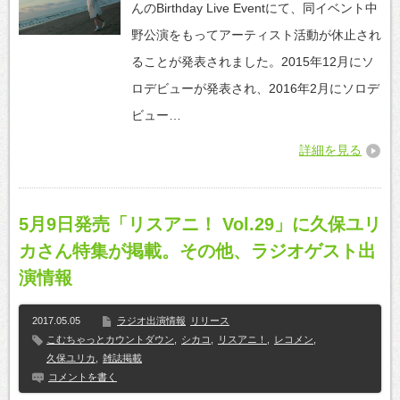
んのBirthday Live Eventにて、同イベント中
野公演をもってアーティスト活動が休止され
ることが発表されました。2015年12月にソ
ロデビューが発表され、2016年2月にソロデ
ビュー…
詳細を見る
5月9日発売「リスアニ！ Vol.29」に久保ユリ
カさん特集が掲載。その他、ラジオゲスト出
演情報
2017.05.05
ラジオ出演情報
リリース
こむちゃっとカウントダウン
,
シカコ
,
リスアニ！
,
レコメン
,
久保ユリカ
,
雑誌掲載
コメントを書く