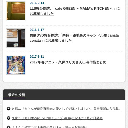
2016-2-14
LLS舞台探訪: 「cafe GREEN ～MAMA’s KITCHEN～」に
お邪魔しました
2016-1-17
胃痛DVD舞台探訪:「奈良・路地裏のキャンドル屋 canata
conata」にお邪魔しました
2017-3-31
2017年春アニメ・久保ユリカさん出演作品まとめ
最近の投稿
久保ユリカさんが奈良市観光大使として委嘱されました。各社新聞にも掲載。
久保ユリカ BirthdayLIVE2017ライブBlu-ray/DVDが11月22日発売
「ようこそ実力至上主義のラジオへ」第一回配信開始