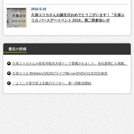
2016-5-19
久保ユリカさんお誕生日おめでとうございます！「久保ユ
リカ バースデーイベント 2016」第二部参加レポ
最近の投稿
久保ユリカさんが奈良市観光大使として委嘱されました。各社新聞にも掲載。
久保ユリカ BirthdayLIVE2017ライブBlu-ray/DVDが11月22日発売
「ようこそ実力至上主義のラジオへ」第一回配信開始