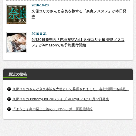
2016-10-28
久保ユリカさんと奈良を旅する「奈良ノススメ」が本日発
売
2016-8-31
9月30日発売の「声地探訪Vol.1 久保ユリカ編 奈良ノスス
メ」がAmazonでも予約受付開始
最近の投稿
久保ユリカさんが奈良市観光大使として委嘱されました。各社新聞にも掲載。
久保ユリカ BirthdayLIVE2017ライブBlu-ray/DVDが11月22日発売
「ようこそ実力至上主義のラジオへ」第一回配信開始