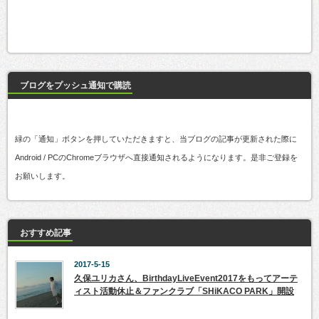
ブログをプッシュ通知で購読
緑の「通知」ボタンを押していただきますと、当ブログの記事が更新された際に
Android / PCのChromeブラウザへ直接通知されるようになります。是非ご登録を
お願いします。
おすすめ記事
2017-5-15
久保ユリカさん、BirthdayLiveEvent2017をもってアーテ
ィスト活動休止＆ファンクラブ「SHiKACO PARK」開設