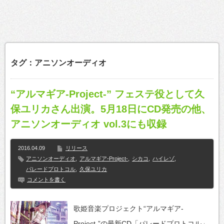
タグ：アニソンオーディオ
“アルマギア-Project-” フェステ役として久
保ユリカさん出演。5月18日にCD発売の他、
アニソンオーディオ vol.3にも収録
2016.04.09
リリース
アニソンオーディオ
,
アルマギア-Project-
,
シカコ
,
ハイレゾ
,
パレードプロトコル
,
久保ユリカ
コメントを書く
歌姫音楽プロジェクト“アルマギア-
Project-”の最新CD「パレードプロトコル」