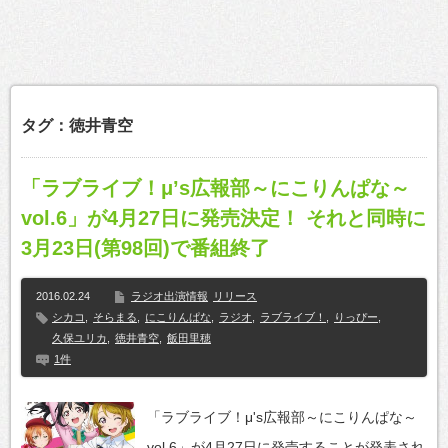
タグ：徳井青空
「ラブライブ！μ’s広報部～にこりんぱな～
vol.6」が4月27日に発売決定！ それと同時に
3月23日(第98回)で番組終了
2016.02.24
ラジオ出演情報
リリース
シカコ
,
そらまる
,
にこりんぱな
,
ラジオ
,
ラブライブ！
,
りっぴー
,
久保ユリカ
,
徳井青空
,
飯田里穂
1件
「ラブライブ！μ's広報部～にこりんぱな～
vol.6」が4月27日に発売することが発表され