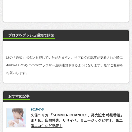
ブログをプッシュ通知で購読
緑の「通知」ボタンを押していただきますと、当ブログの記事が更新された際に
Android / PCのChromeブラウザへ直接通知されるようになります。是非ご登録を
お願いします。
おすすめ記事
2016-7-8
久保ユリカ 「SUMMER CHANCE!!」発売記念 特別番組」
まとめ。店舗特典、リリイベ、ミュージックビデオ、第二
弾ニコ生など発表！