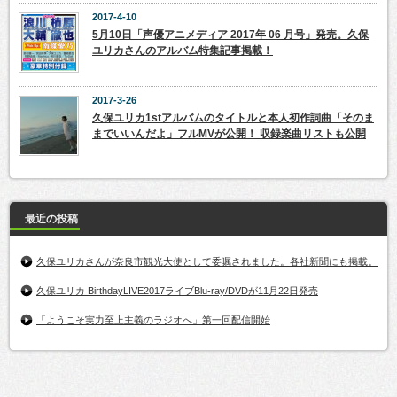
2017-4-10
5月10日「声優アニメディア 2017年 06 月号」発売。久保
ユリカさんのアルバム特集記事掲載！
2017-3-26
久保ユリカ1stアルバムのタイトルと本人初作詞曲「そのま
までいいんだよ」フルMVが公開！ 収録楽曲リストも公開
最近の投稿
久保ユリカさんが奈良市観光大使として委嘱されました。各社新聞にも掲載。
久保ユリカ BirthdayLIVE2017ライブBlu-ray/DVDが11月22日発売
「ようこそ実力至上主義のラジオへ」第一回配信開始